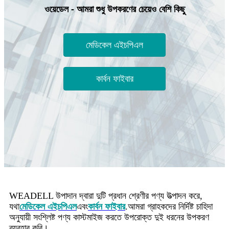
ওয়েডেল - আমরা শুধু উপকরণের চেয়েও বেশি কিছু
মেডিকেল এইচপিএল
কার্বন ফাইবার
WEADELL উপাদান দ্বারা দুটি প্রধান শ্রেণীর পণ্য উত্পাদন করে,
যথা
মেডিকেল এইচপিএল
এবং
কার্বন ফাইবার
.আমরা গ্রাহকদের নির্দিষ্ট চাহিদা
অনুযায়ী সংশ্লিষ্ট পণ্য কাস্টমাইজ করতে উপরোক্ত দুই ধরনের উপকরণ
ব্যবহার করি।