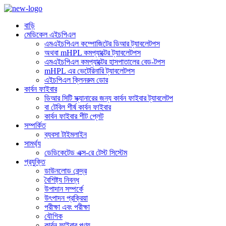
বাড়ি
মেডিকেল এইচপিএল
এমএইচপিএল কম্পোজিটের ডিআর ট্যাবলেটপস
অথবা mHPL কমপ্যাক্টের ট্যাবলেটপস
এমএইচপিএল কমপ্যাক্টের হাসপাতালের বেড-টপস
mHPL এর ভেটেরিনারি ট্যাবলেটপস
এইচপিএল ক্লিনরুম ডোর
কার্বন ফাইবার
ডিআর সিটি স্ক্যানারের জন্য কার্বন ফাইবার ট্যাবলেটপ
বা টেবিল শীর্ষ কার্বন ফাইবার
কার্বন ফাইবার শীট প্লেট
সম্পর্কিত
ব্যবসা টাইমলাইন
সামর্থ্য
ডেডিকেটেড এক্স-রে টেস্ট সিস্টেম
প্রযুক্তি
ডাউনলোড কেন্দ্র
বৈশিষ্ট্য নিবন্ধ
উপাদান সম্পর্কে
উৎপাদন প্রক্রিয়া
পরীক্ষা এবং পরীক্ষা
যৌগিক
কার্বন ফাইবার পণ্য