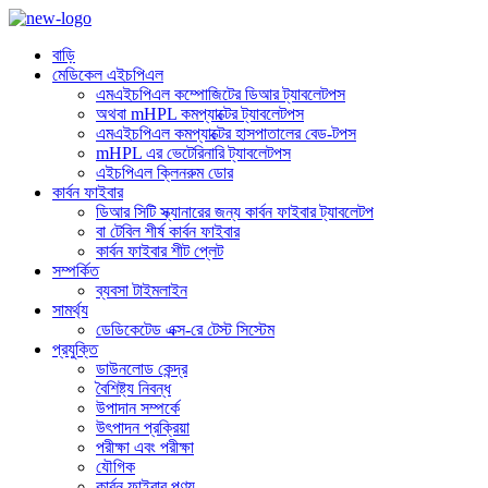
বাড়ি
মেডিকেল এইচপিএল
এমএইচপিএল কম্পোজিটের ডিআর ট্যাবলেটপস
অথবা mHPL কমপ্যাক্টের ট্যাবলেটপস
এমএইচপিএল কমপ্যাক্টের হাসপাতালের বেড-টপস
mHPL এর ভেটেরিনারি ট্যাবলেটপস
এইচপিএল ক্লিনরুম ডোর
কার্বন ফাইবার
ডিআর সিটি স্ক্যানারের জন্য কার্বন ফাইবার ট্যাবলেটপ
বা টেবিল শীর্ষ কার্বন ফাইবার
কার্বন ফাইবার শীট প্লেট
সম্পর্কিত
ব্যবসা টাইমলাইন
সামর্থ্য
ডেডিকেটেড এক্স-রে টেস্ট সিস্টেম
প্রযুক্তি
ডাউনলোড কেন্দ্র
বৈশিষ্ট্য নিবন্ধ
উপাদান সম্পর্কে
উৎপাদন প্রক্রিয়া
পরীক্ষা এবং পরীক্ষা
যৌগিক
কার্বন ফাইবার পণ্য