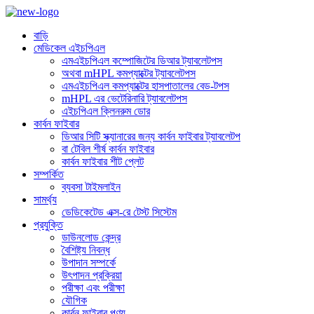
বাড়ি
মেডিকেল এইচপিএল
এমএইচপিএল কম্পোজিটের ডিআর ট্যাবলেটপস
অথবা mHPL কমপ্যাক্টের ট্যাবলেটপস
এমএইচপিএল কমপ্যাক্টের হাসপাতালের বেড-টপস
mHPL এর ভেটেরিনারি ট্যাবলেটপস
এইচপিএল ক্লিনরুম ডোর
কার্বন ফাইবার
ডিআর সিটি স্ক্যানারের জন্য কার্বন ফাইবার ট্যাবলেটপ
বা টেবিল শীর্ষ কার্বন ফাইবার
কার্বন ফাইবার শীট প্লেট
সম্পর্কিত
ব্যবসা টাইমলাইন
সামর্থ্য
ডেডিকেটেড এক্স-রে টেস্ট সিস্টেম
প্রযুক্তি
ডাউনলোড কেন্দ্র
বৈশিষ্ট্য নিবন্ধ
উপাদান সম্পর্কে
উৎপাদন প্রক্রিয়া
পরীক্ষা এবং পরীক্ষা
যৌগিক
কার্বন ফাইবার পণ্য