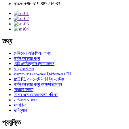
ফ্যাক্স: +86 519 8872 6983
তথ্য
মেডিকেল এইচপিএল পণ্য
কার্বন ফাইবার পণ্য
রেডিওলজিক্যাল ট্যাবলেটপস
বা ট্যাবলেটপস
হাসপাতালের বেড-এমএইচপিএল-এর শীর্ষ
mHPL এর ভেটেরিনারি ট্যাবলেটপস
কার্বন ফাইবার পণ্য কাস্টমাইজেশন
সাধারণ ক্ষমতা
বিশেষ এক্স-রে কর্মক্ষমতা পরীক্ষা
ডাউনলোড করুন
সম্পর্কিত
দাবিত্যাগ
প্রযুক্তি