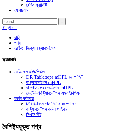
রেডিওপ্যাসিটি
যোগাযোগ
English
বাড়ি
পণ্য
রেডিওলজিক্যাল ট্যাবলেটপস
ক্যাটাগরি
মেডিকেল এইচপিএল
DR Tablettops mHPL কম্পোজিট
বা ট্যাবলেটপস mHPL
হাসপাতালের বেড-টপস mHPL
ভেটেরিনারি ট্যাবলেটপস এমএইচপিএল
কার্বন ফাইবার
সিটি ট্যাবলেটপস সিএফ কম্পোজিট
বা ট্যাবলেটপস কার্বন ফাইবার
সিএফ শীট
বৈশিষ্ট্যযুক্ত পণ্য