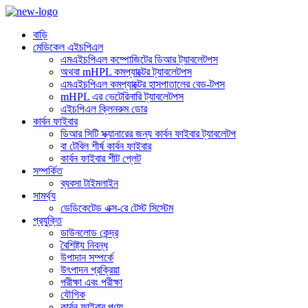
বাড়ি
মেডিকেল এইচপিএল
এমএইচপিএল কম্পোজিটের ডিআর ট্যাবলেটপস
অথবা mHPL কমপ্যাক্টের ট্যাবলেটপস
এমএইচপিএল কমপ্যাক্টের হাসপাতালের বেড-টপস
mHPL এর ভেটেরিনারি ট্যাবলেটপস
এইচপিএল ক্লিনরুম ডোর
কার্বন ফাইবার
ডিআর সিটি স্ক্যানারের জন্য কার্বন ফাইবার ট্যাবলেটপ
বা টেবিল শীর্ষ কার্বন ফাইবার
কার্বন ফাইবার শীট প্লেট
সম্পর্কিত
ব্যবসা টাইমলাইন
সামর্থ্য
ডেডিকেটেড এক্স-রে টেস্ট সিস্টেম
প্রযুক্তি
ডাউনলোড কেন্দ্র
বৈশিষ্ট্য নিবন্ধ
উপাদান সম্পর্কে
উৎপাদন প্রক্রিয়া
পরীক্ষা এবং পরীক্ষা
যৌগিক
কার্বন ফাইবার পণ্য