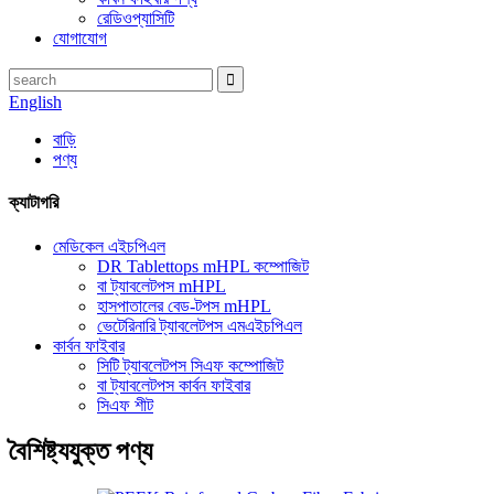
রেডিওপ্যাসিটি
যোগাযোগ
English
বাড়ি
পণ্য
ক্যাটাগরি
মেডিকেল এইচপিএল
DR Tablettops mHPL কম্পোজিট
বা ট্যাবলেটপস mHPL
হাসপাতালের বেড-টপস mHPL
ভেটেরিনারি ট্যাবলেটপস এমএইচপিএল
কার্বন ফাইবার
সিটি ট্যাবলেটপস সিএফ কম্পোজিট
বা ট্যাবলেটপস কার্বন ফাইবার
সিএফ শীট
বৈশিষ্ট্যযুক্ত পণ্য