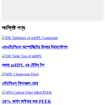
সংশ্লিষ্ট পণ্য
এমএইচপিএল কম্পোজিটের ডিআর ট্যাবলেটপস
অথবা mHPL এর টেবিল টপ
এইচপিএল ক্লিনরুম ডোর
30% কার্বন ফাইবার ভরা PEEK